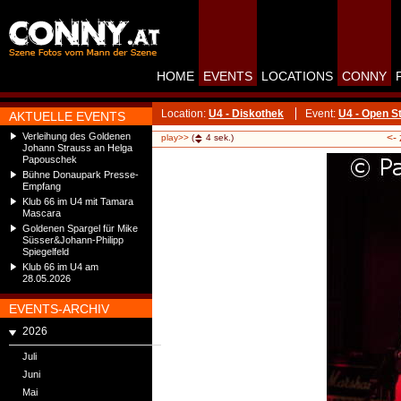
HOME
EVENTS
LOCATIONS
CONNY
Location:
U4 - Diskothek
Event:
U4 - Open S
AKTUELLE EVENTS
Verleihung des Goldenen
<-
play>>
(
4
sek.)
Johann Strauss an Helga
Papouschek
Bühne Donaupark Presse-
Empfang
Klub 66 im U4 mit Tamara
Mascara
Goldenen Spargel für Mike
Süsser&Johann-Philipp
Spiegelfeld
Klub 66 im U4 am
28.05.2026
EVENTS-ARCHIV
2026
Juli
Juni
Mai