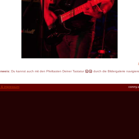
inweis:
Du kannst auch mit den Pfeiltasten Deiner Tastatur
durch die Bildergalerie navigier
t & impressum
conny.a