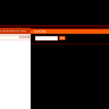
SUCHE
v 28 00:00:00 UTC 2011)
152
/220