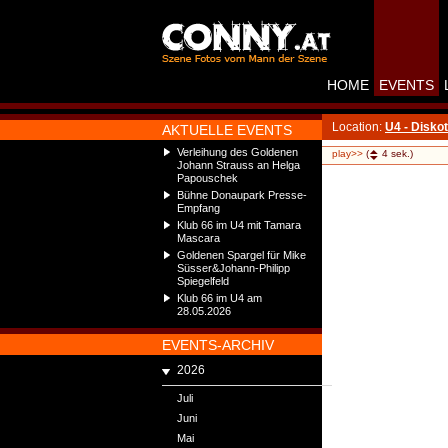
HOME
EVENTS
Location:
U4 - Disko
AKTUELLE EVENTS
Verleihung des Goldenen
play>>
(
4
sek.)
Johann Strauss an Helga
Papouschek
Bühne Donaupark Presse-
Empfang
Klub 66 im U4 mit Tamara
Mascara
Goldenen Spargel für Mike
Süsser&Johann-Philipp
Spiegelfeld
Klub 66 im U4 am
28.05.2026
EVENTS-ARCHIV
2026
Juli
Juni
Mai