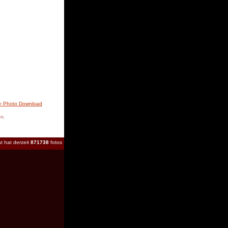
» Photo Download
en.
t hat derzeit
871738
fotos