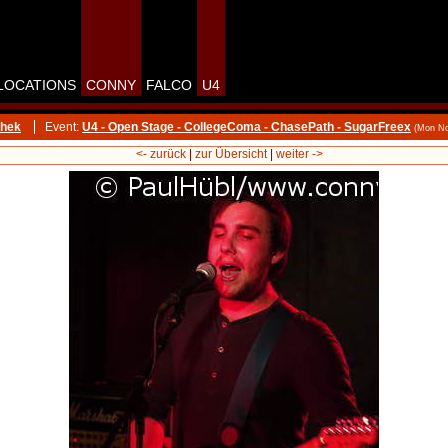
LOCATIONS
CONNY
FALCO
U4
thek
Event:
U4 - Open Stage - CollegeComa - ChasePath - SugarFreex
(Mon No
<- zurück
|
zur Übersicht
|
weiter ->