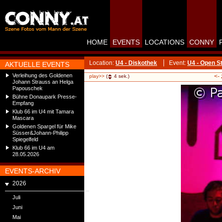
HOME
EVENTS
LOCATIONS
CONNY
Location:
U4 - Diskothek
Event:
U4 - Open S
AKTUELLE EVENTS
Verleihung des Goldenen
<-
play>>
(
4
sek.)
Johann Strauss an Helga
Papouschek
Bühne Donaupark Presse-
Empfang
Klub 66 im U4 mit Tamara
Mascara
Goldenen Spargel für Mike
Süsser&Johann-Philipp
Spiegelfeld
Klub 66 im U4 am
28.05.2026
EVENTS-ARCHIV
2026
Juli
Juni
Mai