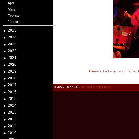
April
März
Februar
Jänner
2025
2024
2023
2022
2021
2020
2019
Hinweis:
Du kannst auch mit den P
reload
2018
2017
© 2008: conny.at |
kontakt & impressum
2016
2015
2014
2013
2012
2011
2010