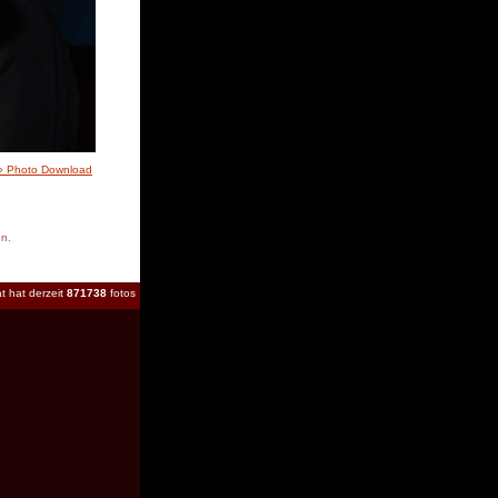
» Photo Download
en.
t hat derzeit
871738
fotos