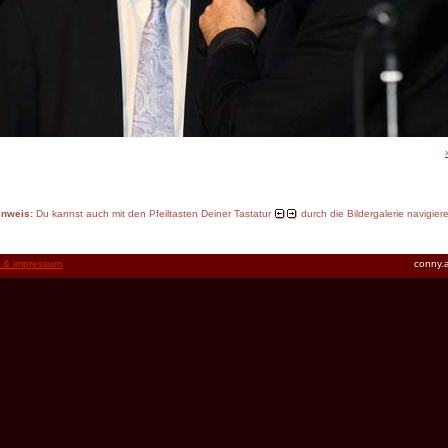
inweis:
Du kannst auch mit den Pfeiltasten Deiner Tastatur
durch die Bildergalerie navigier
t & impressum
conny.a