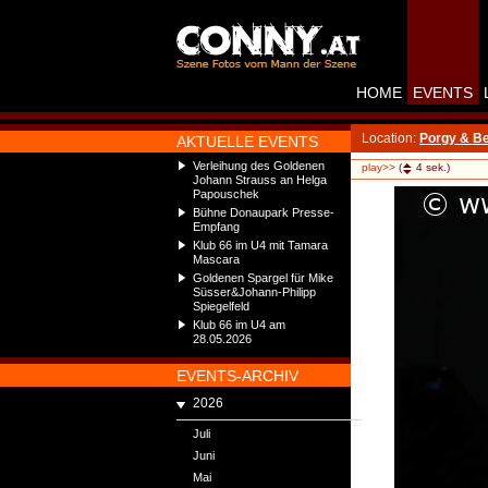
HOME
EVENTS
Location:
Porgy & B
AKTUELLE EVENTS
Verleihung des Goldenen
play>>
(
4
sek.)
Johann Strauss an Helga
Papouschek
Bühne Donaupark Presse-
Empfang
Klub 66 im U4 mit Tamara
Mascara
Goldenen Spargel für Mike
Süsser&Johann-Philipp
Spiegelfeld
Klub 66 im U4 am
28.05.2026
EVENTS-ARCHIV
2026
Juli
Juni
Mai