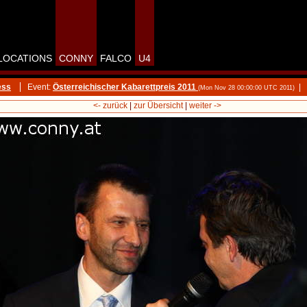
LOCATIONS
CONNY
FALCO
U4
ess
Event:
Österreichischer Kabarettpreis 2011
|
(Mon Nov 28 00:00:00 UTC 2011)
<- zurück
|
zur Übersicht
|
weiter ->