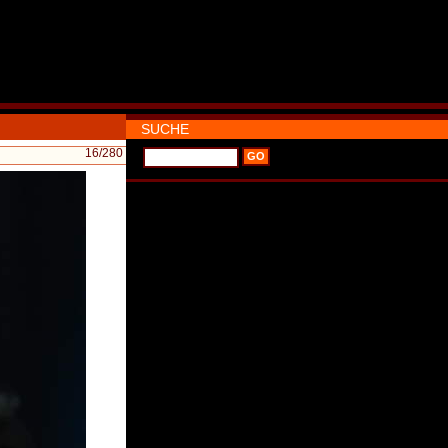
SUCHE
16
/280