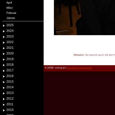
April
März
Februar
Jänner
2025
2024
2023
2022
2021
2020
Hinweis:
Du kannst auch mit den P
2019
reload
2018
© 2008: conny.at |
kontakt & impressum
2017
2016
2015
2014
2013
2012
2011
2010