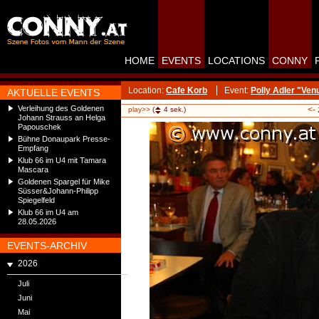
HOME
EVENTS
LOCATIONS
CONNY
Location:
Cafe Korb
Event:
Polly Adler "Ve
AKTUELLE EVENTS
Verleihung des Goldenen
<-
play>>
(
4
sek.)
Johann Strauss an Helga
Papouschek
Bühne Donaupark Presse-
Empfang
Klub 66 im U4 mit Tamara
Mascara
Goldenen Spargel für Mike
Süsser&Johann-Philipp
Spiegelfeld
Klub 66 im U4 am
28.05.2026
EVENTS-ARCHIV
2026
Juli
Juni
Mai