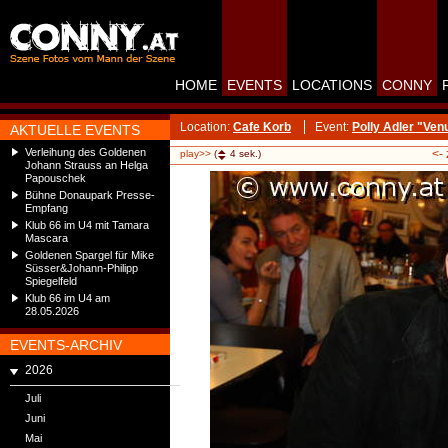
HOME
EVENTS
LOCATIONS
CONNY
Location:
Cafe Korb
Event:
Polly Adler "Ve
AKTUELLE EVENTS
Verleihung des Goldenen
<-
play>>
(
4
sek.)
Johann Strauss an Helga
Papouschek
Bühne Donaupark Presse-
Empfang
Klub 66 im U4 mit Tamara
Mascara
Goldenen Spargel für Mike
Süsser&Johann-Philipp
Spiegelfeld
Klub 66 im U4 am
28.05.2026
EVENTS-ARCHIV
2026
Juli
Juni
Mai