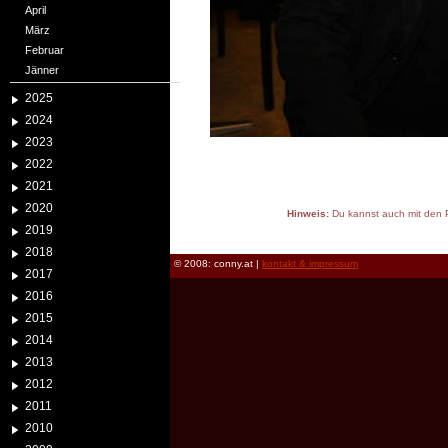
April
März
Februar
Jänner
2025
2024
2023
2022
2021
2020
Hinweis:
Du kannst auch mit den P
2019
reload
2018
© 2008: conny.at |
kontakt & impressum
2017
2016
2015
2014
2013
2012
2011
2010