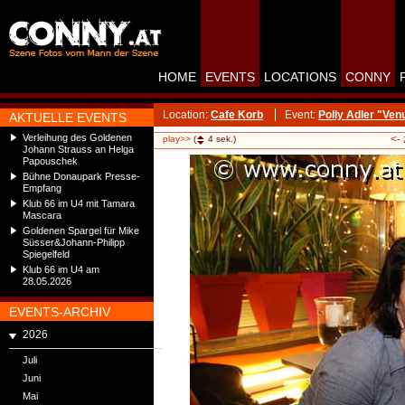
HOME
EVENTS
LOCATIONS
CONNY
Location:
Cafe Korb
Event:
Polly Adler "Ve
AKTUELLE EVENTS
Verleihung des Goldenen
<-
play>>
(
4
sek.)
Johann Strauss an Helga
Papouschek
Bühne Donaupark Presse-
Empfang
Klub 66 im U4 mit Tamara
Mascara
Goldenen Spargel für Mike
Süsser&Johann-Philipp
Spiegelfeld
Klub 66 im U4 am
28.05.2026
EVENTS-ARCHIV
2026
Juli
Juni
Mai