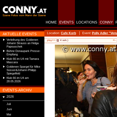
HOME
EVENTS
LOCATIONS
CONNY
Location:
Cafe Korb
Event:
Polly Adler "Ve
AKTUELLE EVENTS
Verleihung des Goldenen
<-
play>>
(
4
sek.)
Johann Strauss an Helga
Papouschek
Bühne Donaupark Presse-
Empfang
Klub 66 im U4 mit Tamara
Mascara
Goldenen Spargel für Mike
Süsser&Johann-Philipp
Spiegelfeld
Klub 66 im U4 am
28.05.2026
EVENTS-ARCHIV
2026
Juli
Juni
Mai