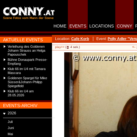
HOME
EVENTS
LOCATIONS
CONNY
Location:
Cafe Korb
Event:
Polly Adler "Ve
AKTUELLE EVENTS
Verleihung des Goldenen
<-
play>>
(
4
sek.)
Johann Strauss an Helga
Papouschek
Bühne Donaupark Presse-
Empfang
Klub 66 im U4 mit Tamara
Mascara
Goldenen Spargel für Mike
Süsser&Johann-Philipp
Spiegelfeld
Klub 66 im U4 am
28.05.2026
EVENTS-ARCHIV
2026
Juli
Juni
Mai