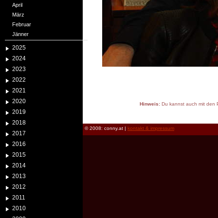
April
März
Februar
Jänner
2025
2024
2023
2022
2021
2020
Hinweis:
Du kannst auch mit den P
2019
reload
2018
© 2008: conny.at |
kontakt & impressum
2017
2016
2015
2014
2013
2012
2011
2010