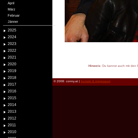
April
März
Februar
Jänner
2025
2024
2023
2022
2021
2020
Hinweis:
Du kannst auch mit den P
2019
reload
2018
© 2008: conny.at |
kontakt & impressum
2017
2016
2015
2014
2013
2012
2011
2010