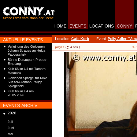
HOME
EVENTS
LOCATIONS
CONNY
Location:
Cafe Korb
Event:
Polly Adler "Ve
AKTUELLE EVENTS
Verleihung des Goldenen
<-
play>>
(
4
sek.)
Johann Strauss an Helga
Papouschek
Bühne Donaupark Presse-
Empfang
Klub 66 im U4 mit Tamara
Mascara
Goldenen Spargel für Mike
Süsser&Johann-Philipp
Spiegelfeld
Klub 66 im U4 am
28.05.2026
EVENTS-ARCHIV
2026
Juli
Juni
Mai