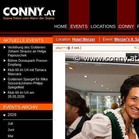
HOME
EVENTS
LOCATIONS
CONNY
Location:
Hotel Werzer
Event:
Werzer's 8. S
AKTUELLE EVENTS
Verleihung des Goldenen
<-
play>>
(
4
sek.)
Johann Strauss an Helga
Papouschek
Bühne Donaupark Presse-
Empfang
Klub 66 im U4 mit Tamara
Mascara
Goldenen Spargel für Mike
Süsser&Johann-Philipp
Spiegelfeld
Klub 66 im U4 am
28.05.2026
EVENTS-ARCHIV
2026
Juli
Juni
Mai