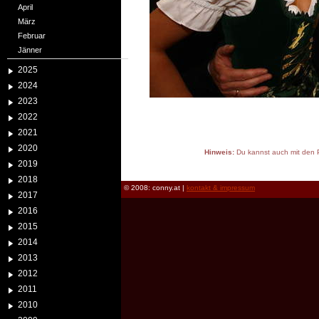
April
März
Februar
Jänner
2025
2024
2023
2022
2021
2020
Hinweis:
Du kannst auch mit den P
2019
reload
2018
© 2008: conny.at |
kontakt & impressum
2017
2016
2015
2014
2013
2012
2011
2010