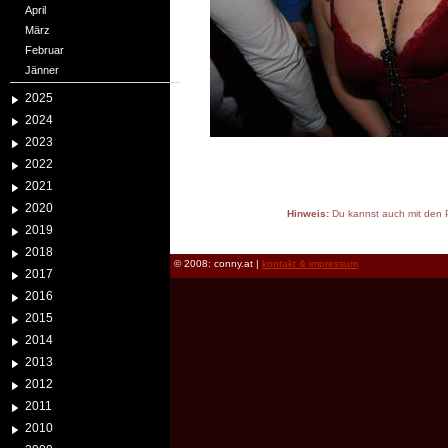
April
März
Februar
Jänner
2025
2024
2023
2022
2021
2020
Hinweis:
Du kannst auch mit den P
2019
reload
2018
© 2008: conny.at |
kontakt & impressum
2017
2016
2015
2014
2013
2012
2011
2010