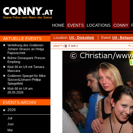
HOME
EVENTS
LOCATIONS
CONNY
Location:
U4 - Diskothek
Event:
U4 - Behave
AKTUELLE EVENTS
Verleihung des Goldenen
<-
play>>
(
4
sek.)
Johann Strauss an Helga
Papouschek
Bühne Donaupark Presse-
Empfang
Klub 66 im U4 mit Tamara
Mascara
Goldenen Spargel für Mike
Süsser&Johann-Philipp
Spiegelfeld
Klub 66 im U4 am
28.05.2026
EVENTS-ARCHIV
2026
Juli
Juni
Mai