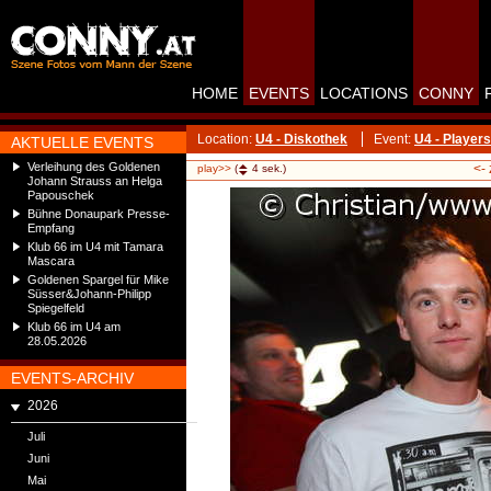
HOME
EVENTS
LOCATIONS
CONNY
Location:
U4 - Diskothek
Event:
U4 - Players
AKTUELLE EVENTS
Verleihung des Goldenen
<-
play>>
(
4
sek.)
Johann Strauss an Helga
Papouschek
Bühne Donaupark Presse-
Empfang
Klub 66 im U4 mit Tamara
Mascara
Goldenen Spargel für Mike
Süsser&Johann-Philipp
Spiegelfeld
Klub 66 im U4 am
28.05.2026
EVENTS-ARCHIV
2026
Juli
Juni
Mai