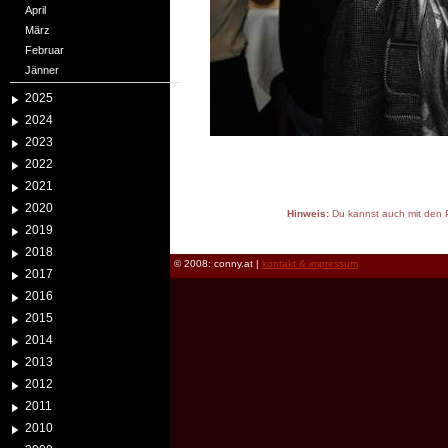
April
März
Februar
Jänner
2025
2024
2023
2022
2021
2020
Hinweis:
Du kannst auch mit den P
2019
reload
2018
© 2008: conny.at |
kontakt & impressum
2017
2016
2015
2014
2013
2012
2011
2010