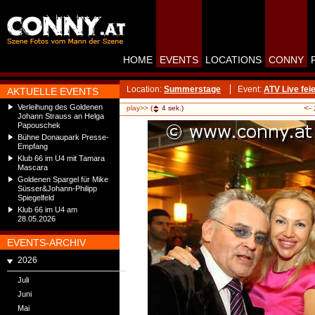
HOME
EVENTS
LOCATIONS
CONNY
Location:
Summerstage
Event:
ATV Live fe
AKTUELLE EVENTS
Verleihung des Goldenen
<-
play>>
(
4
sek.)
Johann Strauss an Helga
Papouschek
Bühne Donaupark Presse-
Empfang
Klub 66 im U4 mit Tamara
Mascara
Goldenen Spargel für Mike
Süsser&Johann-Philipp
Spiegelfeld
Klub 66 im U4 am
28.05.2026
EVENTS-ARCHIV
2026
Juli
Juni
Mai