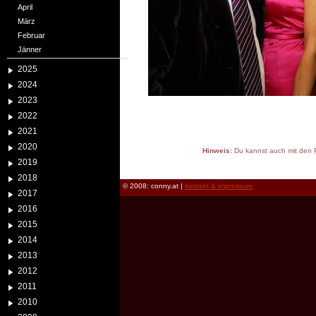
April
März
Februar
Jänner
2025
2024
2023
2022
2021
2020
Hinweis:
Du kannst auch mit den P
2019
reload
2018
© 2008: conny.at |
kontakt & impressum
2017
2016
2015
2014
2013
2012
2011
2010