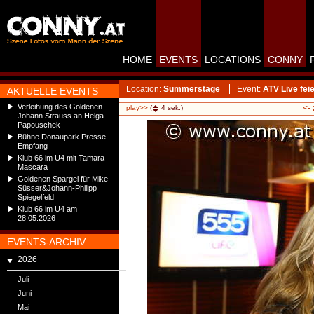
HOME
EVENTS
LOCATIONS
CONNY
Location:
Summerstage
Event:
ATV Live fe
AKTUELLE EVENTS
Verleihung des Goldenen
<-
play>>
(
4
sek.)
Johann Strauss an Helga
Papouschek
Bühne Donaupark Presse-
Empfang
Klub 66 im U4 mit Tamara
Mascara
Goldenen Spargel für Mike
Süsser&Johann-Philipp
Spiegelfeld
Klub 66 im U4 am
28.05.2026
EVENTS-ARCHIV
2026
Juli
Juni
Mai