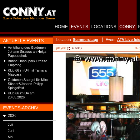
HOME
EVENTS
LOCATIONS
CONNY
Location:
Summerstage
Event:
ATV Live fe
AKTUELLE EVENTS
Verleihung des Goldenen
<-
play>>
(
4
sek.)
Johann Strauss an Helga
Papouschek
Bühne Donaupark Presse-
Empfang
Klub 66 im U4 mit Tamara
Mascara
Goldenen Spargel für Mike
Süsser&Johann-Philipp
Spiegelfeld
Klub 66 im U4 am
28.05.2026
EVENTS-ARCHIV
2026
Juli
Juni
Mai