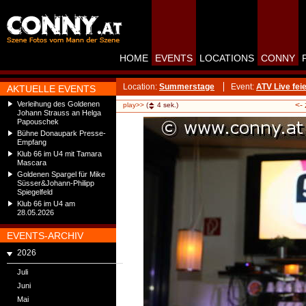
HOME
EVENTS
LOCATIONS
CONNY
Location:
Summerstage
Event:
ATV Live fe
AKTUELLE EVENTS
Verleihung des Goldenen
<-
play>>
(
4
sek.)
Johann Strauss an Helga
Papouschek
Bühne Donaupark Presse-
Empfang
Klub 66 im U4 mit Tamara
Mascara
Goldenen Spargel für Mike
Süsser&Johann-Philipp
Spiegelfeld
Klub 66 im U4 am
28.05.2026
EVENTS-ARCHIV
2026
Juli
Juni
Mai