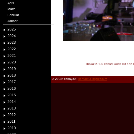
April
März
Februar
Jänner
2025
2024
2023
2022
2021
2020
Hinweis:
Du kannst auch mit den P
2019
reload
2018
© 2008: conny.at |
kontakt & impressum
2017
2016
2015
2014
2013
2012
2011
2010