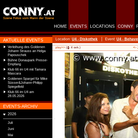
HOME
EVENTS
LOCATIONS
CONNY
Location:
U4 - Diskothek
Event:
U4 - Behave 
AKTUELLE EVENTS
Verleihung des Goldenen
<-
play>>
(
4
sek.)
Johann Strauss an Helga
Papouschek
Bühne Donaupark Presse-
Empfang
Klub 66 im U4 mit Tamara
Mascara
Goldenen Spargel für Mike
Süsser&Johann-Philipp
Spiegelfeld
Klub 66 im U4 am
28.05.2026
EVENTS-ARCHIV
2026
Juli
Juni
Mai