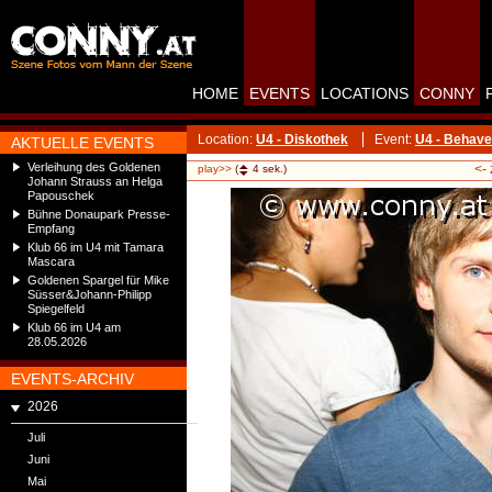
HOME
EVENTS
LOCATIONS
CONNY
Location:
U4 - Diskothek
Event:
U4 - Behave 
AKTUELLE EVENTS
Verleihung des Goldenen
<-
play>>
(
4
sek.)
Johann Strauss an Helga
Papouschek
Bühne Donaupark Presse-
Empfang
Klub 66 im U4 mit Tamara
Mascara
Goldenen Spargel für Mike
Süsser&Johann-Philipp
Spiegelfeld
Klub 66 im U4 am
28.05.2026
EVENTS-ARCHIV
2026
Juli
Juni
Mai