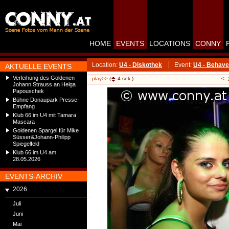
HOME
EVENTS
LOCATIONS
CONNY
Location:
U4 - Diskothek
Event:
U4 - Behave 
AKTUELLE EVENTS
Verleihung des Goldenen
<-
play>>
(
4
sek.)
Johann Strauss an Helga
Papouschek
Bühne Donaupark Presse-
Empfang
Klub 66 im U4 mit Tamara
Mascara
Goldenen Spargel für Mike
Süsser&Johann-Philipp
Spiegelfeld
Klub 66 im U4 am
28.05.2026
EVENTS-ARCHIV
2026
Juli
Juni
Mai