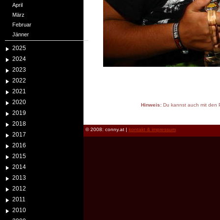
April
März
Februar
Jänner
2025
2024
2023
2022
2021
2020
Hinweis:
Du kannst auch mit den P
2019
reload
2018
© 2008: conny.at |
kontakt & impressum
2017
2016
2015
2014
2013
2012
2011
2010