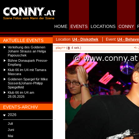
HOME
EVENTS
LOCATIONS
CONNY
Location:
U4 - Diskothek
Event:
U4 - Behave 
AKTUELLE EVENTS
Verleihung des Goldenen
<-
play>>
(
4
sek.)
Johann Strauss an Helga
Papouschek
Bühne Donaupark Presse-
Empfang
Klub 66 im U4 mit Tamara
Mascara
Goldenen Spargel für Mike
Süsser&Johann-Philipp
Spiegelfeld
Klub 66 im U4 am
28.05.2026
EVENTS-ARCHIV
2026
Juli
Juni
Mai