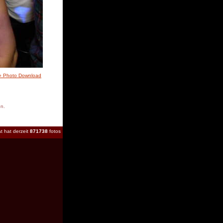
» Photo Download
en.
t hat derzeit
871738
fotos