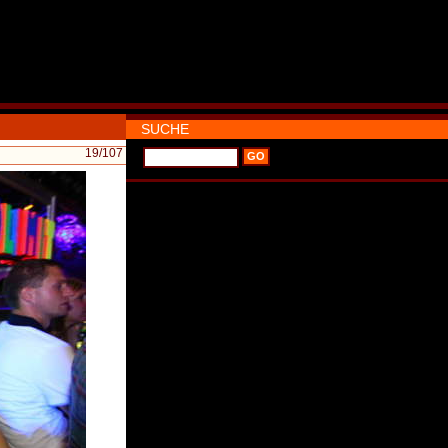
SUCHE
19
/107