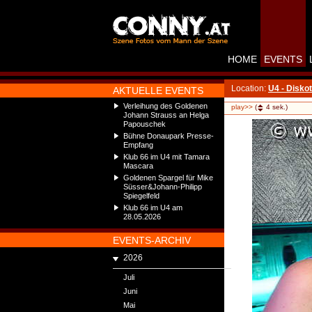
HOME
EVENTS
Location:
U4 - Disko
AKTUELLE EVENTS
Verleihung des Goldenen
play>>
(
4
sek.)
Johann Strauss an Helga
Papouschek
Bühne Donaupark Presse-
Empfang
Klub 66 im U4 mit Tamara
Mascara
Goldenen Spargel für Mike
Süsser&Johann-Philipp
Spiegelfeld
Klub 66 im U4 am
28.05.2026
EVENTS-ARCHIV
2026
Juli
Juni
Mai