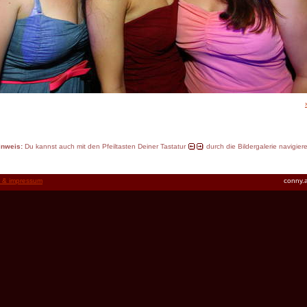
inweis:
Du kannst auch mit den Pfeiltasten Deiner Tastatur
durch die Bildergalerie navigier
t & impressum
conny.a