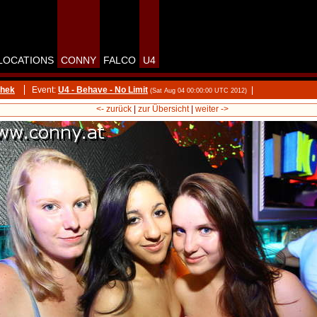
LOCATIONS
CONNY
FALCO
U4
thek
Event:
U4 - Behave - No Limit
|
(Sat Aug 04 00:00:00 UTC 2012)
<- zurück
|
zur Übersicht
|
weiter ->