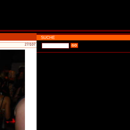
SUCHE
27
/107