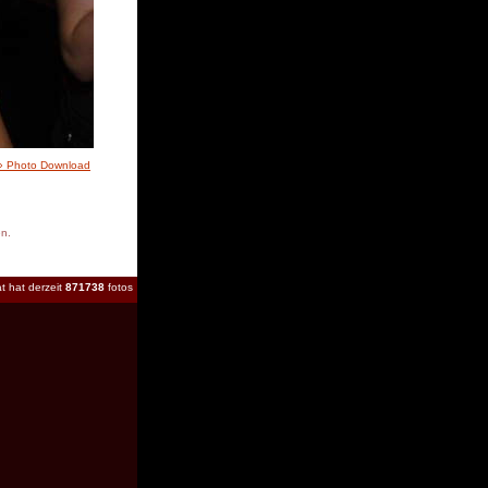
» Photo Download
en.
t hat derzeit
871738
fotos