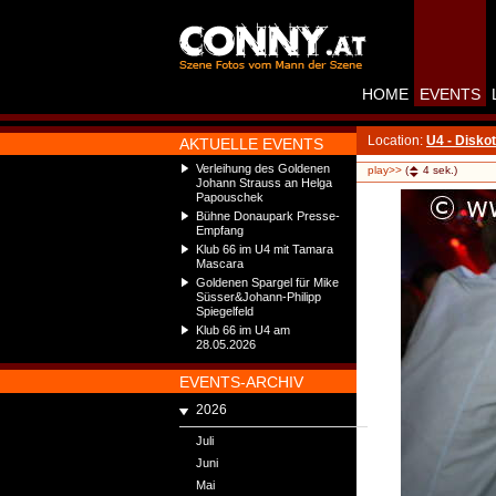
HOME
EVENTS
Location:
U4 - Disko
AKTUELLE EVENTS
Verleihung des Goldenen
play>>
(
4
sek.)
Johann Strauss an Helga
Papouschek
Bühne Donaupark Presse-
Empfang
Klub 66 im U4 mit Tamara
Mascara
Goldenen Spargel für Mike
Süsser&Johann-Philipp
Spiegelfeld
Klub 66 im U4 am
28.05.2026
EVENTS-ARCHIV
2026
Juli
Juni
Mai