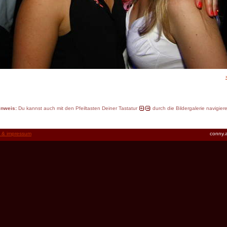
inweis:
Du kannst auch mit den Pfeiltasten Deiner Tastatur
durch die Bildergalerie navigier
t & impressum
conny.a