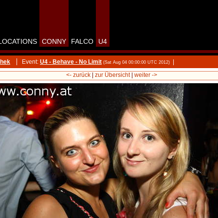
LOCATIONS
CONNY
FALCO
U4
thek
Event:
U4 - Behave - No Limit
|
(Sat Aug 04 00:00:00 UTC 2012)
<- zurück
|
zur Übersicht
|
weiter ->