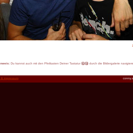
inweis:
Du kannst auch mit den Pfeiltasten Deiner Tastatur
durch die Bildergalerie navigier
t & impressum
conny.a