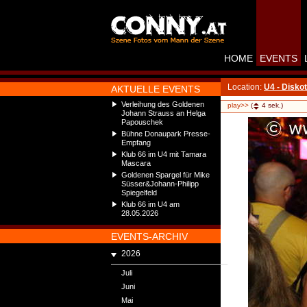
HOME
EVENTS
Location:
U4 - Disko
AKTUELLE EVENTS
Verleihung des Goldenen
play>>
(
4
sek.)
Johann Strauss an Helga
Papouschek
Bühne Donaupark Presse-
Empfang
Klub 66 im U4 mit Tamara
Mascara
Goldenen Spargel für Mike
Süsser&Johann-Philipp
Spiegelfeld
Klub 66 im U4 am
28.05.2026
EVENTS-ARCHIV
2026
Juli
Juni
Mai