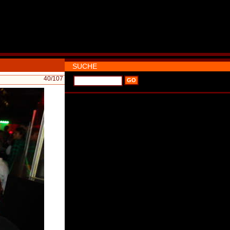
SUCHE
40
/107