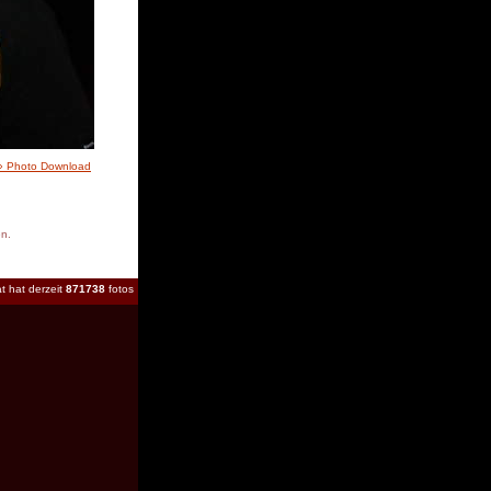
» Photo Download
en.
t hat derzeit
871738
fotos