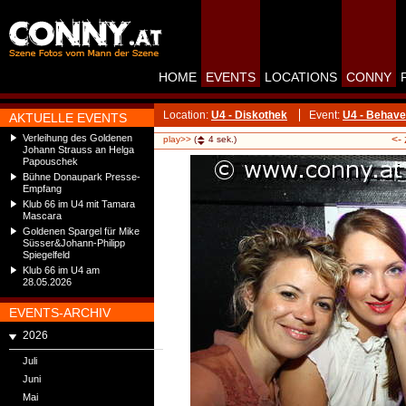
HOME
EVENTS
LOCATIONS
CONNY
Location:
U4 - Diskothek
Event:
U4 - Behave 
AKTUELLE EVENTS
Verleihung des Goldenen
<-
play>>
(
4
sek.)
Johann Strauss an Helga
Papouschek
Bühne Donaupark Presse-
Empfang
Klub 66 im U4 mit Tamara
Mascara
Goldenen Spargel für Mike
Süsser&Johann-Philipp
Spiegelfeld
Klub 66 im U4 am
28.05.2026
EVENTS-ARCHIV
2026
Juli
Juni
Mai