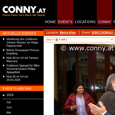
HOME
EVENTS
LOCATIONS
CONNY
Location:
Metro Kino
Event:
SOKO DONAU - St
AKTUELLE EVENTS
Verleihung des Goldenen
<-
play>>
(
4
sek.)
Johann Strauss an Helga
Papouschek
Bühne Donaupark Presse-
Empfang
Klub 66 im U4 mit Tamara
Mascara
Goldenen Spargel für Mike
Süsser&Johann-Philipp
Spiegelfeld
Klub 66 im U4 am
28.05.2026
EVENTS-ARCHIV
2026
Juli
Juni
Mai