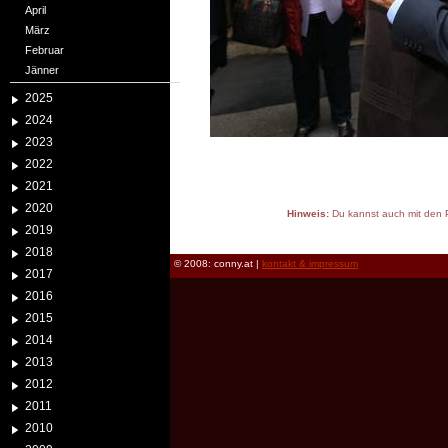
April
März
Februar
Jänner
2025
2024
2023
2022
2021
2020
Hinweis:
Du kannst auch mit den P
2019
reload
2018
© 2008: conny.at |
kontakt & impressum
2017
2016
2015
2014
2013
2012
2011
2010