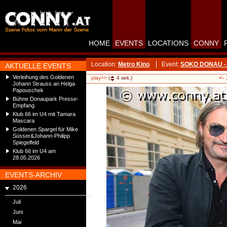
HOME
EVENTS
LOCATIONS
CONNY
Location:
Metro Kino
Event:
SOKO DONAU - St
AKTUELLE EVENTS
Verleihung des Goldenen
<-
play>>
(
4
sek.)
Johann Strauss an Helga
Papouschek
Bühne Donaupark Presse-
Empfang
Klub 66 im U4 mit Tamara
Mascara
Goldenen Spargel für Mike
Süsser&Johann-Philipp
Spiegelfeld
Klub 66 im U4 am
28.05.2026
EVENTS-ARCHIV
2026
Juli
Juni
Mai