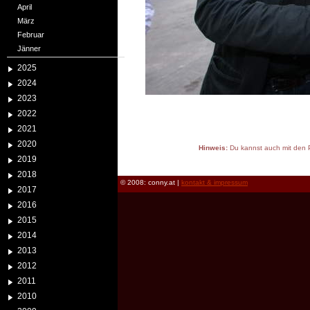
April
März
Februar
Jänner
2025
2024
2023
2022
2021
2020
Hinweis:
Du kannst auch mit den P
2019
reload
2018
© 2008: conny.at |
kontakt & impressum
2017
2016
2015
2014
2013
2012
2011
2010