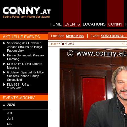
HOME
EVENTS
LOCATIONS
CONNY
Location:
Metro Kino
Event:
SOKO DONAU - St
AKTUELLE EVENTS
Verleihung des Goldenen
<-
play>>
(
4
sek.)
Johann Strauss an Helga
Papouschek
Bühne Donaupark Presse-
Empfang
Klub 66 im U4 mit Tamara
Mascara
Goldenen Spargel für Mike
Süsser&Johann-Philipp
Spiegelfeld
Klub 66 im U4 am
28.05.2026
EVENTS-ARCHIV
2026
Juli
Juni
Mai