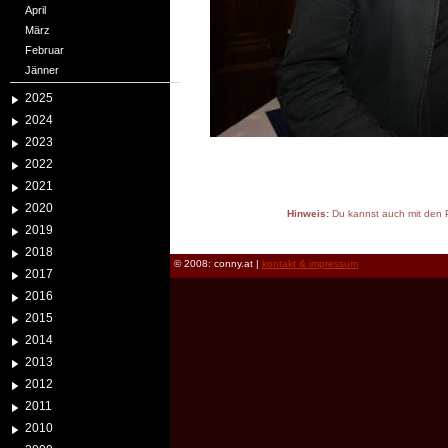
April
März
Februar
Jänner
2025
2024
2023
2022
2021
2020
Hinweis:
Du kannst auch mit den P
2019
reload
2018
© 2008: conny.at |
kontakt & impressum
2017
2016
2015
2014
2013
2012
2011
2010