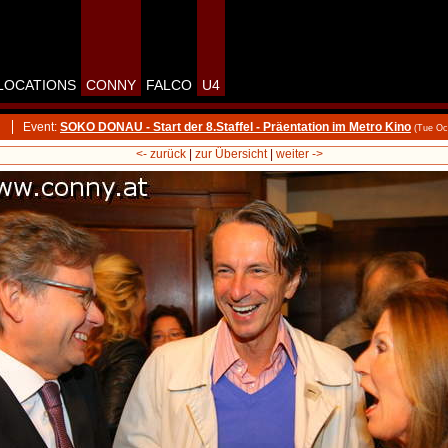
LOCATIONS
CONNY
FALCO
U4
Event:
SOKO DONAU - Start der 8.Staffel - Präentation im Metro Kino
(Tue Oc
<- zurück
|
zur Übersicht
|
weiter ->