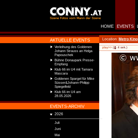
HOME
EVENTS
Location:
Metro Kino
AKTUELLE EVENTS
Verleihung des Goldenen
play>>
(
4
sek.)
Johann Strauss an Helga
Papouschek
Bühne Donaupark Presse-
Empfang
Klub 66 im U4 mit Tamara
Mascara
Goldenen Spargel für Mike
Süsser&Johann-Philipp
Spiegelfeld
Klub 66 im U4 am
28.05.2026
EVENTS-ARCHIV
2026
Juli
Juni
Mai