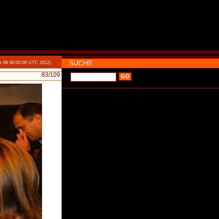
SUCHE
t 09 00:00:00 UTC 2012)
83
/109