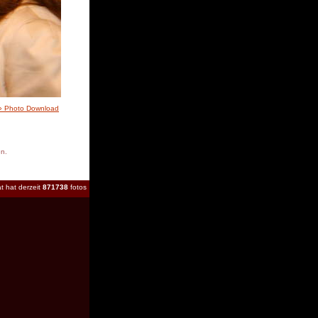
» Photo Download
en.
t hat derzeit
871738
fotos