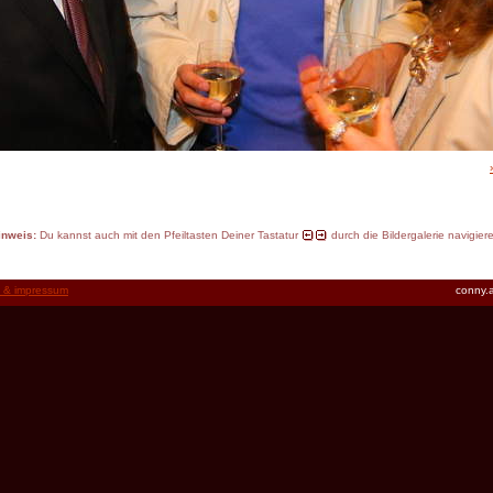
inweis:
Du kannst auch mit den Pfeiltasten Deiner Tastatur
durch die Bildergalerie navigier
t & impressum
conny.a