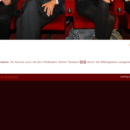
inweis:
Du kannst auch mit den Pfeiltasten Deiner Tastatur
durch die Bildergalerie navigier
t & impressum
conny.a