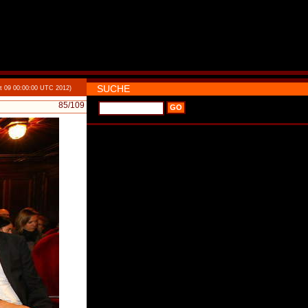
SUCHE
t 09 00:00:00 UTC 2012)
85
/109