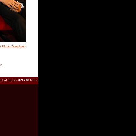
» Photo Download
en.
t hat derzeit
871738
fotos