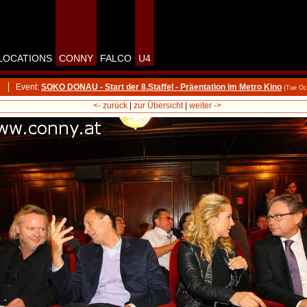
LOCATIONS
CONNY
FALCO
U4
Event:
SOKO DONAU - Start der 8.Staffel - Präentation im Metro Kino
(Tue Oc
<- zurück
|
zur Übersicht
|
weiter ->