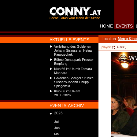
HOME
EVENTS
Location:
Metro Kino
AKTUELLE EVENTS
Verleihung des Goldenen
play>>
(
4
sek.)
Johann Strauss an Helga
Papouschek
Bühne Donaupark Presse-
Empfang
Klub 66 im U4 mit Tamara
Mascara
Goldenen Spargel für Mike
Süsser&Johann-Philipp
Spiegelfeld
Klub 66 im U4 am
28.05.2026
EVENTS-ARCHIV
2026
Juli
Juni
Mai