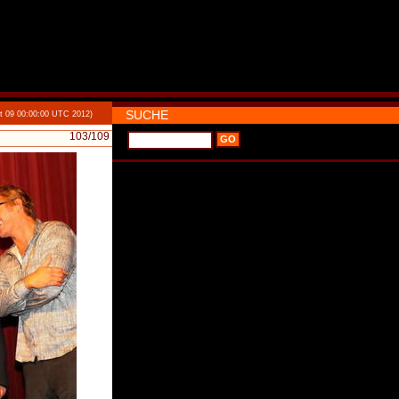
SUCHE
t 09 00:00:00 UTC 2012)
103
/109