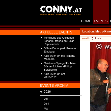
HOME
EVENTS
Location:
Metro Kino
AKTUELLE EVENTS
Verleihung des Goldenen
play>>
(
4
sek.)
Johann Strauss an Helga
Papouschek
Bühne Donaupark Presse-
Empfang
Klub 66 im U4 mit Tamara
Mascara
Goldenen Spargel für Mike
Süsser&Johann-Philipp
Spiegelfeld
Klub 66 im U4 am
28.05.2026
EVENTS-ARCHIV
2026
Juli
Juni
Mai