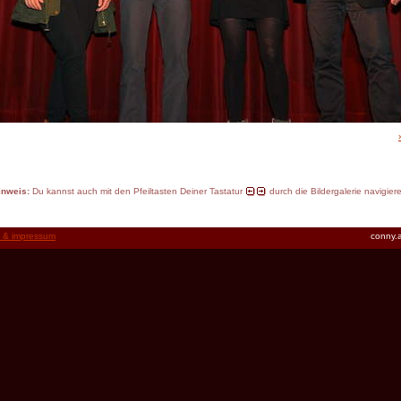
inweis:
Du kannst auch mit den Pfeiltasten Deiner Tastatur
durch die Bildergalerie navigier
t & impressum
conny.a