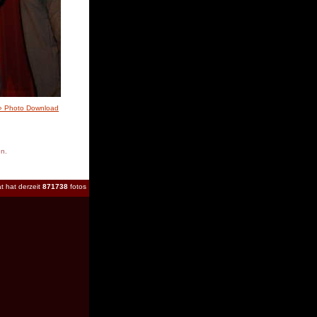
» Photo Download
en.
t hat derzeit
871738
fotos