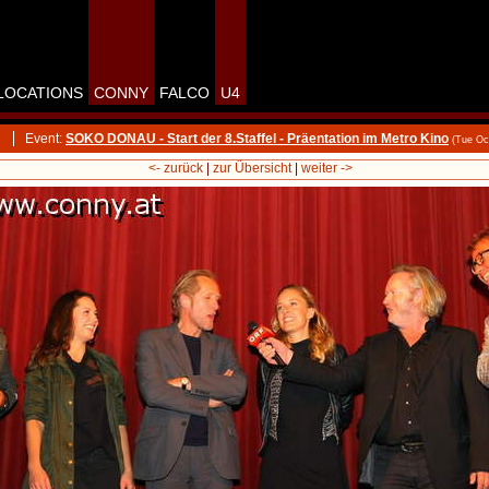
LOCATIONS
CONNY
FALCO
U4
Event:
SOKO DONAU - Start der 8.Staffel - Präentation im Metro Kino
(Tue Oc
<- zurück
|
zur Übersicht
|
weiter ->