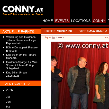
HOME
EVENTS
LOCATIONS
CONNY
Location:
Metro Kino
Event:
SOKO DONAU - St
AKTUELLE EVENTS
Verleihung des Goldenen
<-
play>>
(
4
sek.)
Johann Strauss an Helga
Papouschek
Bühne Donaupark Presse-
Empfang
Klub 66 im U4 mit Tamara
Mascara
Goldenen Spargel für Mike
Süsser&Johann-Philipp
Spiegelfeld
Klub 66 im U4 am
28.05.2026
EVENTS-ARCHIV
2026
Juli
Juni
Mai