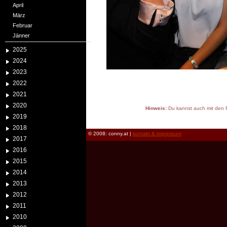
April
März
Februar
Jänner
2025
2024
2023
2022
2021
2020
Hinweis:
Du kannst auch mit den P
2019
reload
2018
© 2008: conny.at |
kontakt & impressum
2017
2016
2015
2014
2013
2012
2011
2010