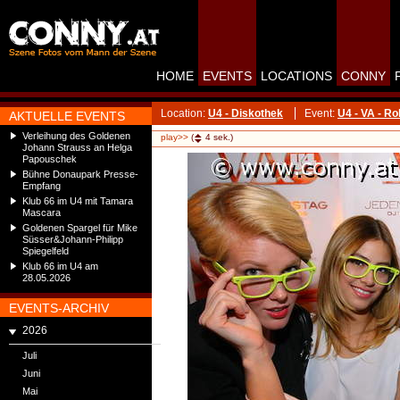
HOME
EVENTS
LOCATIONS
CONNY
Location:
U4 - Diskothek
Event:
U4 - VA - R
AKTUELLE EVENTS
Verleihung des Goldenen
play>>
(
4
sek.)
Johann Strauss an Helga
Papouschek
Bühne Donaupark Presse-
Empfang
Klub 66 im U4 mit Tamara
Mascara
Goldenen Spargel für Mike
Süsser&Johann-Philipp
Spiegelfeld
Klub 66 im U4 am
28.05.2026
EVENTS-ARCHIV
2026
Juli
Juni
Mai