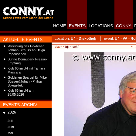
HOME
EVENTS
LOCATIONS
CONNY
Location:
U4 - Diskothek
Event:
U4 - VA - R
AKTUELLE EVENTS
Verleihung des Goldenen
<-
play>>
(
4
sek.)
Johann Strauss an Helga
Papouschek
Bühne Donaupark Presse-
Empfang
Klub 66 im U4 mit Tamara
Mascara
Goldenen Spargel für Mike
Süsser&Johann-Philipp
Spiegelfeld
Klub 66 im U4 am
28.05.2026
EVENTS-ARCHIV
2026
Juli
Juni
Mai