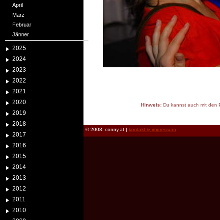
April
März
Februar
Jänner
2025
2024
2023
2022
2021
2020
Hinweis:
Du kannst auch mit den P
2019
reload
2018
© 2008: conny.at |
kontakt & impressum
2017
2016
2015
2014
2013
2012
2011
2010