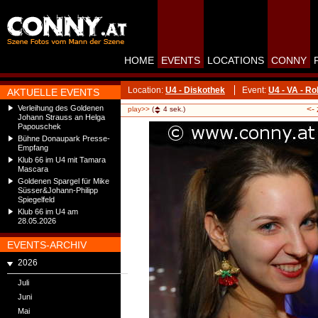
HOME
EVENTS
LOCATIONS
CONNY
Location:
U4 - Diskothek
Event:
U4 - VA - R
AKTUELLE EVENTS
Verleihung des Goldenen
<-
play>>
(
4
sek.)
Johann Strauss an Helga
Papouschek
Bühne Donaupark Presse-
Empfang
Klub 66 im U4 mit Tamara
Mascara
Goldenen Spargel für Mike
Süsser&Johann-Philipp
Spiegelfeld
Klub 66 im U4 am
28.05.2026
EVENTS-ARCHIV
2026
Juli
Juni
Mai