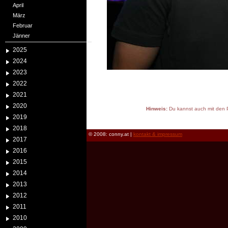
April
März
Februar
Jänner
2025
2024
2023
2022
2021
2020
Hinweis:
Du kannst auch mit den P
2019
reload
2018
© 2008: conny.at |
kontakt & impressum
2017
2016
2015
2014
2013
2012
2011
2010