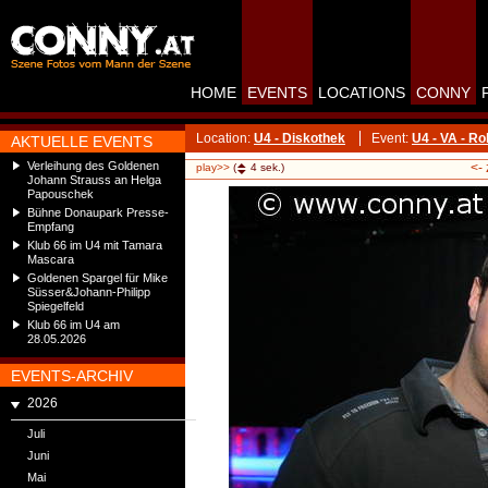
HOME
EVENTS
LOCATIONS
CONNY
Location:
U4 - Diskothek
Event:
U4 - VA - R
AKTUELLE EVENTS
Verleihung des Goldenen
<-
play>>
(
4
sek.)
Johann Strauss an Helga
Papouschek
Bühne Donaupark Presse-
Empfang
Klub 66 im U4 mit Tamara
Mascara
Goldenen Spargel für Mike
Süsser&Johann-Philipp
Spiegelfeld
Klub 66 im U4 am
28.05.2026
EVENTS-ARCHIV
2026
Juli
Juni
Mai