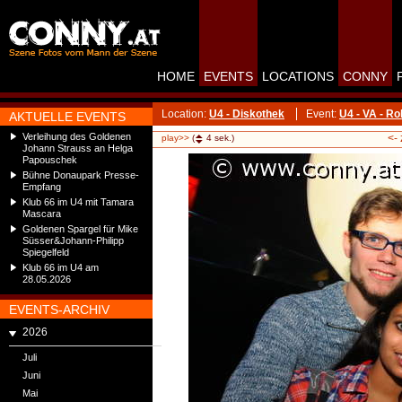
HOME
EVENTS
LOCATIONS
CONNY
Location:
U4 - Diskothek
Event:
U4 - VA - R
AKTUELLE EVENTS
Verleihung des Goldenen
<-
play>>
(
4
sek.)
Johann Strauss an Helga
Papouschek
Bühne Donaupark Presse-
Empfang
Klub 66 im U4 mit Tamara
Mascara
Goldenen Spargel für Mike
Süsser&Johann-Philipp
Spiegelfeld
Klub 66 im U4 am
28.05.2026
EVENTS-ARCHIV
2026
Juli
Juni
Mai