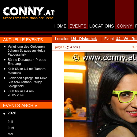
HOME
EVENTS
LOCATIONS
CONNY
Location:
U4 - Diskothek
Event:
U4 - VA - R
AKTUELLE EVENTS
Verleihung des Goldenen
<-
play>>
(
4
sek.)
Johann Strauss an Helga
Papouschek
Bühne Donaupark Presse-
Empfang
Klub 66 im U4 mit Tamara
Mascara
Goldenen Spargel für Mike
Süsser&Johann-Philipp
Spiegelfeld
Klub 66 im U4 am
28.05.2026
EVENTS-ARCHIV
2026
Juli
Juni
Mai