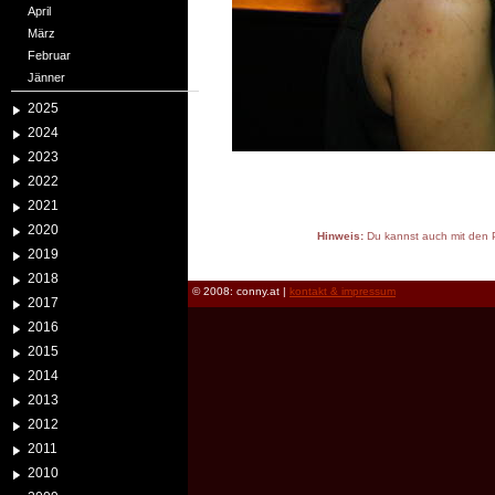
April
März
Februar
Jänner
2025
2024
2023
2022
2021
2020
Hinweis:
Du kannst auch mit den P
2019
reload
2018
© 2008: conny.at |
kontakt & impressum
2017
2016
2015
2014
2013
2012
2011
2010