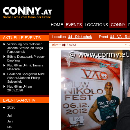
HOME
EVENTS
LOCATIONS
CONNY
Location:
U4 - Diskothek
Event:
U4 - VA - R
AKTUELLE EVENTS
Verleihung des Goldenen
<-
play>>
(
4
sek.)
Johann Strauss an Helga
Papouschek
Bühne Donaupark Presse-
Empfang
Klub 66 im U4 mit Tamara
Mascara
Goldenen Spargel für Mike
Süsser&Johann-Philipp
Spiegelfeld
Klub 66 im U4 am
28.05.2026
EVENTS-ARCHIV
2026
Juli
Juni
Mai