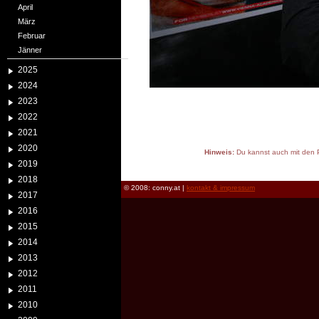
April
März
Februar
Jänner
2025
2024
2023
2022
2021
2020
Hinweis:
Du kannst auch mit den P
2019
reload
2018
© 2008: conny.at |
kontakt & impressum
2017
2016
2015
2014
2013
2012
2011
2010