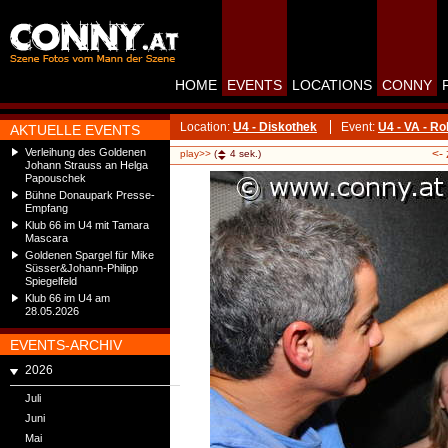
HOME
EVENTS
LOCATIONS
CONNY
Location:
U4 - Diskothek
Event:
U4 - VA - R
AKTUELLE EVENTS
Verleihung des Goldenen
<-
play>>
(
4
sek.)
Johann Strauss an Helga
Papouschek
Bühne Donaupark Presse-
Empfang
Klub 66 im U4 mit Tamara
Mascara
Goldenen Spargel für Mike
Süsser&Johann-Philipp
Spiegelfeld
Klub 66 im U4 am
28.05.2026
EVENTS-ARCHIV
2026
Juli
Juni
Mai