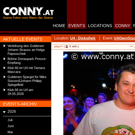
HOME
EVENTS
LOCATIONS
CONNY
Location:
U4 - Diskothek
Event:
U4OpenStag
AKTUELLE EVENTS
Verleihung des Goldenen
<-
play>>
(
4
sek.)
Johann Strauss an Helga
Papouschek
Bühne Donaupark Presse-
Empfang
Klub 66 im U4 mit Tamara
Mascara
Goldenen Spargel für Mike
Süsser&Johann-Philipp
Spiegelfeld
Klub 66 im U4 am
28.05.2026
EVENTS-ARCHIV
2026
Juli
Juni
Mai