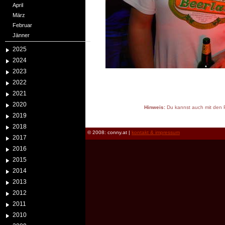
April
März
Februar
Jänner
2025
2024
2023
2022
2021
2020
Hinweis:
Du kannst auch mit den P
2019
reload
2018
© 2008: conny.at |
kontakt & impressum
2017
2016
2015
2014
2013
2012
2011
2010