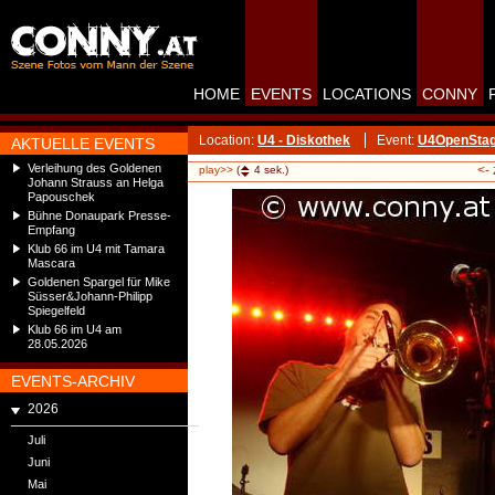
HOME
EVENTS
LOCATIONS
CONNY
Location:
U4 - Diskothek
Event:
U4OpenStag
AKTUELLE EVENTS
Verleihung des Goldenen
<-
play>>
(
4
sek.)
Johann Strauss an Helga
Papouschek
Bühne Donaupark Presse-
Empfang
Klub 66 im U4 mit Tamara
Mascara
Goldenen Spargel für Mike
Süsser&Johann-Philipp
Spiegelfeld
Klub 66 im U4 am
28.05.2026
EVENTS-ARCHIV
2026
Juli
Juni
Mai