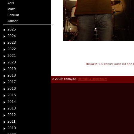
April
März
Februar
Jänner
2025
2024
2023
2022
2021
2020
Hinweis:
Du kannst auch mit den P
2019
reload
2018
© 2008: conny.at |
kontakt & impressum
2017
2016
2015
2014
2013
2012
2011
2010