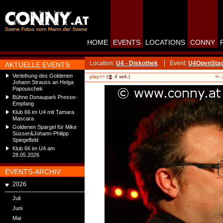
HOME
EVENTS
LOCATIONS
CONNY
Location:
U4 - Diskothek
Event:
U4OpenStag
AKTUELLE EVENTS
Verleihung des Goldenen
<-
play>>
(
4
sek.)
Johann Strauss an Helga
Papouschek
Bühne Donaupark Presse-
Empfang
Klub 66 im U4 mit Tamara
Mascara
Goldenen Spargel für Mike
Süsser&Johann-Philipp
Spiegelfeld
Klub 66 im U4 am
28.05.2026
EVENTS-ARCHIV
2026
Juli
Juni
Mai