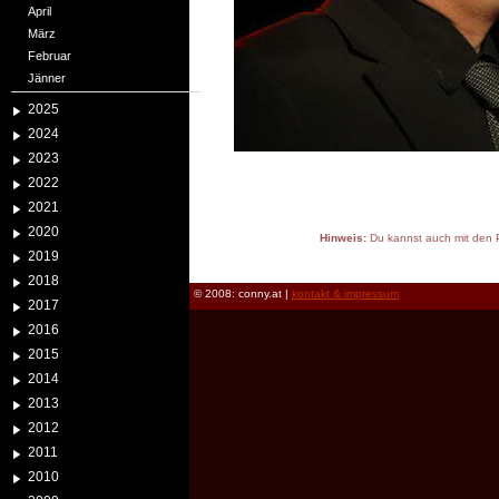
April
März
Februar
Jänner
2025
2024
2023
2022
2021
2020
Hinweis:
Du kannst auch mit den P
2019
reload
2018
© 2008: conny.at |
kontakt & impressum
2017
2016
2015
2014
2013
2012
2011
2010