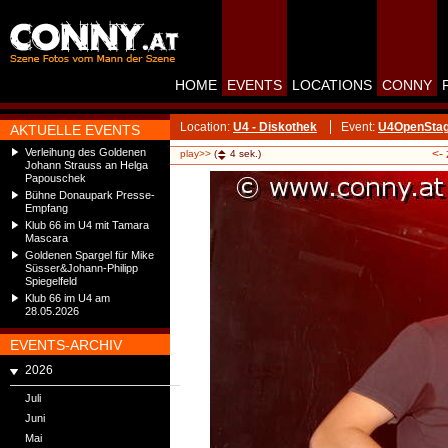
HOME
EVENTS
LOCATIONS
CONNY
Location:
U4 - Diskothek
Event:
U4OpenStag
AKTUELLE EVENTS
Verleihung des Goldenen
<-
play>>
(
4
sek.)
Johann Strauss an Helga
Papouschek
Bühne Donaupark Presse-
Empfang
Klub 66 im U4 mit Tamara
Mascara
Goldenen Spargel für Mike
Süsser&Johann-Philipp
Spiegelfeld
Klub 66 im U4 am
28.05.2026
EVENTS-ARCHIV
2026
Juli
Juni
Mai