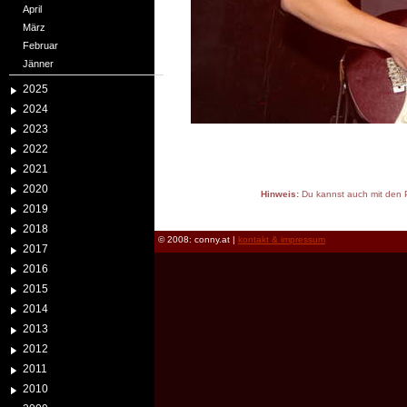
April
März
Februar
Jänner
2025
2024
2023
2022
2021
2020
Hinweis:
Du kannst auch mit den P
2019
reload
2018
© 2008: conny.at |
kontakt & impressum
2017
2016
2015
2014
2013
2012
2011
2010