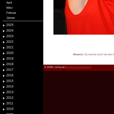
April
März
Februar
Jänner
2025
2024
2023
2022
2021
2020
Hinweis:
Du kannst auch mit den P
2019
reload
2018
© 2008: conny.at |
kontakt & impressum
2017
2016
2015
2014
2013
2012
2011
2010