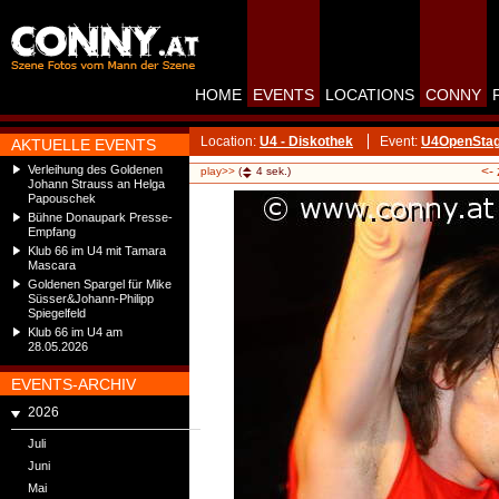
HOME
EVENTS
LOCATIONS
CONNY
Location:
U4 - Diskothek
Event:
U4OpenStag
AKTUELLE EVENTS
Verleihung des Goldenen
<-
play>>
(
4
sek.)
Johann Strauss an Helga
Papouschek
Bühne Donaupark Presse-
Empfang
Klub 66 im U4 mit Tamara
Mascara
Goldenen Spargel für Mike
Süsser&Johann-Philipp
Spiegelfeld
Klub 66 im U4 am
28.05.2026
EVENTS-ARCHIV
2026
Juli
Juni
Mai