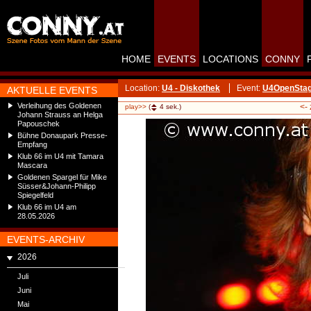
HOME
EVENTS
LOCATIONS
CONNY
Location:
U4 - Diskothek
Event:
U4OpenStag
AKTUELLE EVENTS
Verleihung des Goldenen
<-
play>>
(
4
sek.)
Johann Strauss an Helga
Papouschek
Bühne Donaupark Presse-
Empfang
Klub 66 im U4 mit Tamara
Mascara
Goldenen Spargel für Mike
Süsser&Johann-Philipp
Spiegelfeld
Klub 66 im U4 am
28.05.2026
EVENTS-ARCHIV
2026
Juli
Juni
Mai