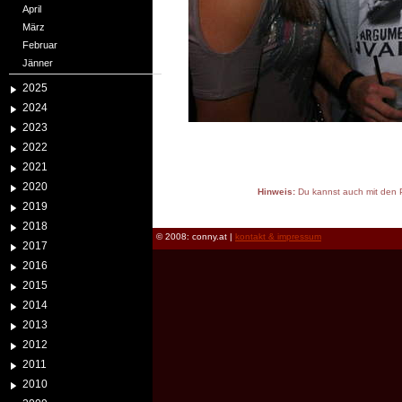
April
März
Februar
Jänner
2025
2024
2023
2022
2021
2020
Hinweis:
Du kannst auch mit den P
2019
reload
2018
© 2008: conny.at |
kontakt & impressum
2017
2016
2015
2014
2013
2012
2011
2010