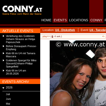
HOME
EVENTS
LOCATIONS
CONNY
Location:
U4 - Diskothek
Event:
U4 - Tuesda
AKTUELLE EVENTS
Verleihung des Goldenen
<-
play>>
(
4
sek.)
Johann Strauss an Helga
Papouschek
Bühne Donaupark Presse-
Empfang
Klub 66 im U4 mit Tamara
Mascara
Goldenen Spargel für Mike
Süsser&Johann-Philipp
Spiegelfeld
Klub 66 im U4 am
28.05.2026
EVENTS-ARCHIV
2026
Juli
Juni
Mai