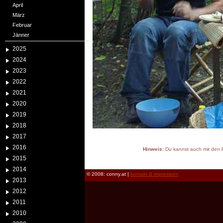
April
März
Februar
Jänner
2025
2024
2023
2022
2021
2020
2019
2018
2017
2016
Hinweis:
Du kannst auch mit den P
2015
reload
2014
© 2008: conny.at |
kontakt & impressum
2013
2012
2011
2010