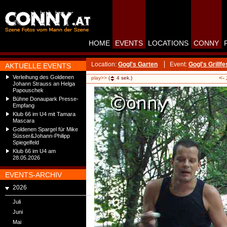
HOME
EVENTS
LOCATIONS
CONNY
Location:
Gogl's Garten
Event:
Gogl's Grillfe
AKTUELLE EVENTS
Verleihung des Goldenen
<-
play>>
(
4
sek.)
Johann Strauss an Helga
Papouschek
Bühne Donaupark Presse-
Empfang
Klub 66 im U4 mit Tamara
Mascara
Goldenen Spargel für Mike
Süsser&Johann-Philipp
Spiegelfeld
Klub 66 im U4 am
28.05.2026
EVENTS-ARCHIV
2026
Juli
Juni
Mai