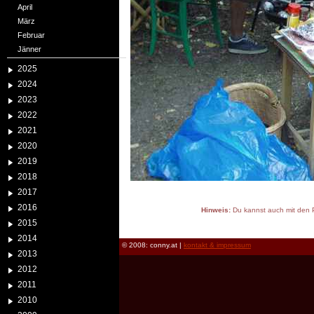
April
März
Februar
Jänner
2025
2024
2023
2022
2021
2020
2019
2018
2017
2016
Hinweis:
Du kannst auch mit den P
2015
reload
2014
© 2008: conny.at |
kontakt & impressum
2013
2012
2011
2010