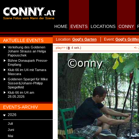
HOME
EVENTS
LOCATIONS
CONNY
Location:
Gogl's Garten
Event:
Gogl's Grillfe
AKTUELLE EVENTS
Verleihung des Goldenen
<-
play>>
(
4
sek.)
Johann Strauss an Helga
Papouschek
Bühne Donaupark Presse-
Empfang
Klub 66 im U4 mit Tamara
Mascara
Goldenen Spargel für Mike
Süsser&Johann-Philipp
Spiegelfeld
Klub 66 im U4 am
28.05.2026
EVENTS-ARCHIV
2026
Juli
Juni
Mai